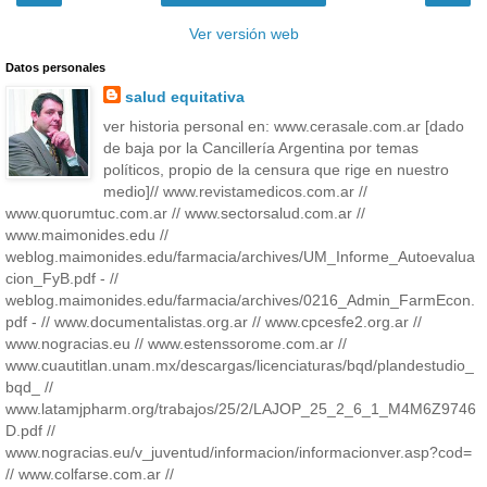
Ver versión web
Datos personales
salud equitativa
ver historia personal en: www.cerasale.com.ar [dado
de baja por la Cancillería Argentina por temas
políticos, propio de la censura que rige en nuestro
medio]// www.revistamedicos.com.ar //
www.quorumtuc.com.ar // www.sectorsalud.com.ar //
www.maimonides.edu //
weblog.maimonides.edu/farmacia/archives/UM_Informe_Autoevalua
cion_FyB.pdf - //
weblog.maimonides.edu/farmacia/archives/0216_Admin_FarmEcon.
pdf - // www.documentalistas.org.ar // www.cpcesfe2.org.ar //
www.nogracias.eu // www.estenssorome.com.ar //
www.cuautitlan.unam.mx/descargas/licenciaturas/bqd/plandestudio_
bqd_ //
www.latamjpharm.org/trabajos/25/2/LAJOP_25_2_6_1_M4M6Z9746
D.pdf //
www.nogracias.eu/v_juventud/informacion/informacionver.asp?cod=
// www.colfarse.com.ar //