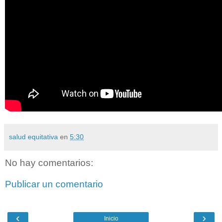
salud equitativa
en
5:30
No hay comentarios:
Publicar un comentario
‹
›
Inicio