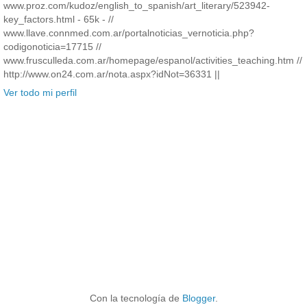
www.proz.com/kudoz/english_to_spanish/art_literary/523942-
key_factors.html - 65k - //
www.llave.connmed.com.ar/portalnoticias_vernoticia.php?
codigonoticia=17715 //
www.frusculleda.com.ar/homepage/espanol/activities_teaching.htm //
http://www.on24.com.ar/nota.aspx?idNot=36331 ||
Ver todo mi perfil
Con la tecnología de
Blogger
.