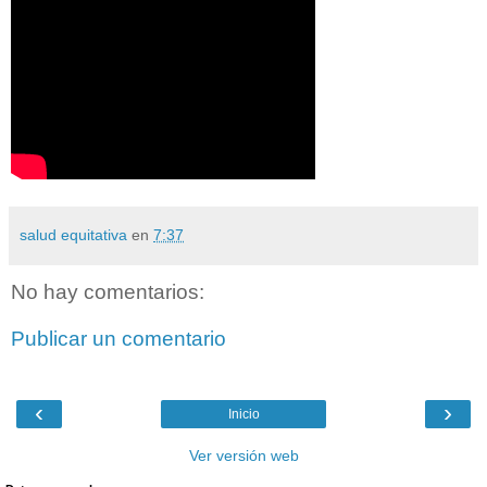
salud equitativa
en
7:37
No hay comentarios:
Publicar un comentario
‹
›
Inicio
Ver versión web