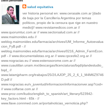
Datos personales
salud equitativa
ver historia personal en: www.cerasale.com.ar [dado
de baja por la Cancillería Argentina por temas
políticos, propio de la censura que rige en nuestro
medio]// www.revistamedicos.com.ar //
www.quorumtuc.com.ar // www.sectorsalud.com.ar //
www.maimonides.edu //
weblog.maimonides.edu/farmacia/archives/UM_Informe_Autoevalua
cion_FyB.pdf - //
weblog.maimonides.edu/farmacia/archives/0216_Admin_FarmEcon.
pdf - // www.documentalistas.org.ar // www.cpcesfe2.org.ar //
www.nogracias.eu // www.estenssorome.com.ar //
www.cuautitlan.unam.mx/descargas/licenciaturas/bqd/plandestudio_
bqd_ //
www.latamjpharm.org/trabajos/25/2/LAJOP_25_2_6_1_M4M6Z9746
D.pdf //
www.nogracias.eu/v_juventud/informacion/informacionver.asp?cod=
// www.colfarse.com.ar //
www.proz.com/kudoz/english_to_spanish/art_literary/523942-
key_factors.html - 65k - //
www.llave.connmed.com.ar/portalnoticias_vernoticia.php?