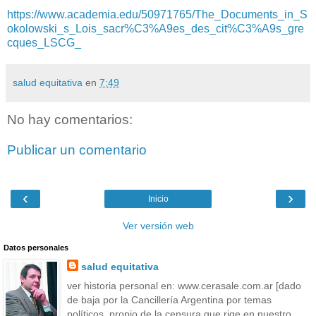
https://www.academia.edu/50971765/The_Documents_in_S
okolowski_s_Lois_sacr%C3%A9es_des_cit%C3%A9s_gre
cques_LSCG_
salud equitativa
en
7:49
No hay comentarios:
Publicar un comentario
‹
›
Inicio
Ver versión web
Datos personales
salud equitativa
ver historia personal en: www.cerasale.com.ar [dado
de baja por la Cancillería Argentina por temas
políticos, propio de la censura que rige en nuestro