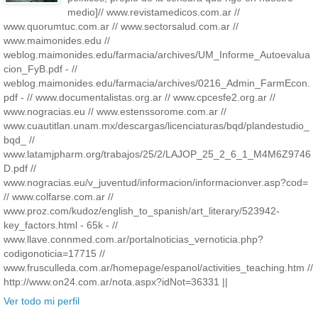
medio]// www.revistamedicos.com.ar //
www.quorumtuc.com.ar // www.sectorsalud.com.ar //
www.maimonides.edu //
weblog.maimonides.edu/farmacia/archives/UM_Informe_Autoevalua
cion_FyB.pdf - //
weblog.maimonides.edu/farmacia/archives/0216_Admin_FarmEcon.
pdf - // www.documentalistas.org.ar // www.cpcesfe2.org.ar //
www.nogracias.eu // www.estenssorome.com.ar //
www.cuautitlan.unam.mx/descargas/licenciaturas/bqd/plandestudio_
bqd_ //
www.latamjpharm.org/trabajos/25/2/LAJOP_25_2_6_1_M4M6Z9746
D.pdf //
www.nogracias.eu/v_juventud/informacion/informacionver.asp?cod=
// www.colfarse.com.ar //
www.proz.com/kudoz/english_to_spanish/art_literary/523942-
key_factors.html - 65k - //
www.llave.connmed.com.ar/portalnoticias_vernoticia.php?
codigonoticia=17715 //
www.frusculleda.com.ar/homepage/espanol/activities_teaching.htm //
http://www.on24.com.ar/nota.aspx?idNot=36331 ||
Ver todo mi perfil