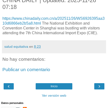
CHINA DAILY | Updated: 2025-11-26
07:18
https://www.chinadaily.com.cn/a/202511/26/WS6926395aa3
10d6866eb2b5a8.html
The National Exhibition and
Convention Center in Shanghai was bustling with visitors
attending the 7th China International Import Expo (CIIE).
salud equitativa
en
8:23
No hay comentarios:
Publicar un comentario
‹
›
Inicio
Ver versión web
Datos personales