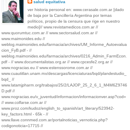
salud equitativa
ver historia personal en: www.cerasale.com.ar [dado
de baja por la Cancillería Argentina por temas
políticos, propio de la censura que rige en nuestro
medio]// www.revistamedicos.com.ar //
www.quorumtuc.com.ar // www.sectorsalud.com.ar //
www.maimonides.edu //
weblog.maimonides.edu/farmacia/archives/UM_Informe_Autoevalua
cion_FyB.pdf - //
weblog.maimonides.edu/farmacia/archives/0216_Admin_FarmEcon.
pdf - // www.documentalistas.org.ar // www.cpcesfe2.org.ar //
www.nogracias.eu // www.estenssorome.com.ar //
www.cuautitlan.unam.mx/descargas/licenciaturas/bqd/plandestudio_
bqd_ //
www.latamjpharm.org/trabajos/25/2/LAJOP_25_2_6_1_M4M6Z9746
D.pdf //
www.nogracias.eu/v_juventud/informacion/informacionver.asp?cod=
// www.colfarse.com.ar //
www.proz.com/kudoz/english_to_spanish/art_literary/523942-
key_factors.html - 65k - //
www.llave.connmed.com.ar/portalnoticias_vernoticia.php?
codigonoticia=17715 //