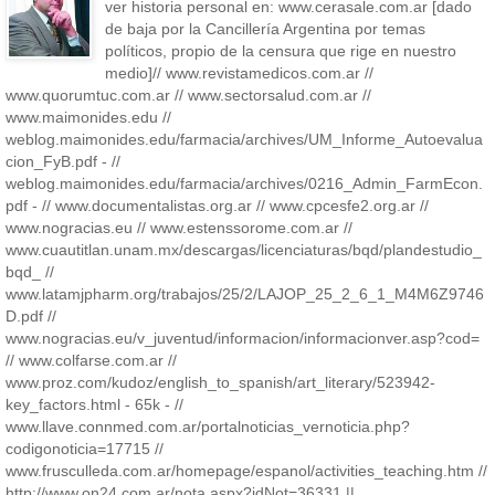
ver historia personal en: www.cerasale.com.ar [dado
de baja por la Cancillería Argentina por temas
políticos, propio de la censura que rige en nuestro
medio]// www.revistamedicos.com.ar //
www.quorumtuc.com.ar // www.sectorsalud.com.ar //
www.maimonides.edu //
weblog.maimonides.edu/farmacia/archives/UM_Informe_Autoevalua
cion_FyB.pdf - //
weblog.maimonides.edu/farmacia/archives/0216_Admin_FarmEcon.
pdf - // www.documentalistas.org.ar // www.cpcesfe2.org.ar //
www.nogracias.eu // www.estenssorome.com.ar //
www.cuautitlan.unam.mx/descargas/licenciaturas/bqd/plandestudio_
bqd_ //
www.latamjpharm.org/trabajos/25/2/LAJOP_25_2_6_1_M4M6Z9746
D.pdf //
www.nogracias.eu/v_juventud/informacion/informacionver.asp?cod=
// www.colfarse.com.ar //
www.proz.com/kudoz/english_to_spanish/art_literary/523942-
key_factors.html - 65k - //
www.llave.connmed.com.ar/portalnoticias_vernoticia.php?
codigonoticia=17715 //
www.frusculleda.com.ar/homepage/espanol/activities_teaching.htm //
http://www.on24.com.ar/nota.aspx?idNot=36331 ||